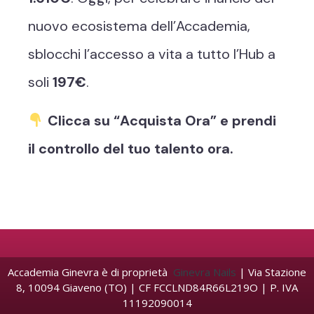
nuovo ecosistema dell’Accademia,
sblocchi l’accesso a vita a tutto l’Hub a
soli
197€
.
Clicca su “Acquista Ora” e prendi
il controllo del tuo talento ora.
Accademia Ginevra è di proprietà
Ginevra Nails
| Via Stazione
8, 10094 Giaveno (TO) | CF FCCLND84R66L219O | P. IVA
11192090014