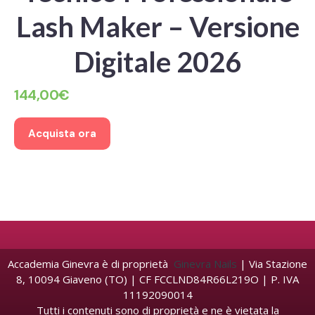
Lash Maker – Versione
Digitale 2026
144,00
€
Acquista ora
Accademia Ginevra è di proprietà
Ginevra Nails
| Via Stazione
8, 10094 Giaveno (TO) | CF FCCLND84R66L219O | P. IVA
11192090014
Tutti i contenuti sono di proprietà e ne è vietata la